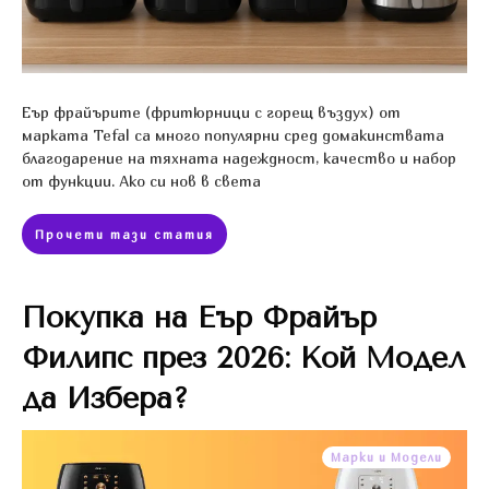
Еър фрайърите (фритюрници с горещ въздух) от
марката Tefal са много популярни сред домакинствата
благодарение на тяхната надеждност, качество и набор
от функции. Ако си нов в света
Прочети тази статия
Покупка на Еър Фрайър
Филипс през 2026: Кой Модел
да Избера?
Марки и Модели