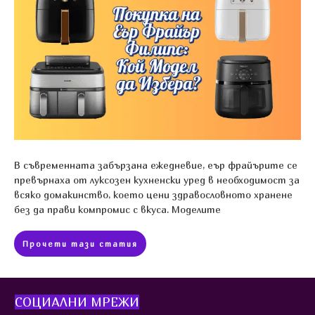
В съвременната забързана ежедневие, еър фрайърите се
превърнаха от луксозен кухненски уред в необходимост за
всяко домакинство, което цени здравословното хранене
без да прави компромис с вкуса. Моделите
Прочети тази статия
СОЦИАЛНИ МР
ЕЖИ