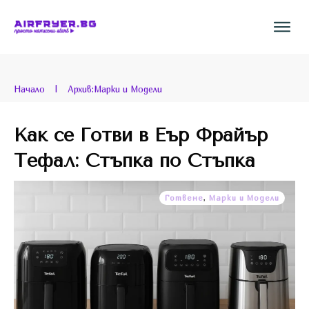
Начало
|
Архив:Марки и Модели
Как се Готви в Еър Фрайър
Тефал: Стъпка по Стъпка
Готвене
,
Марки и Модели