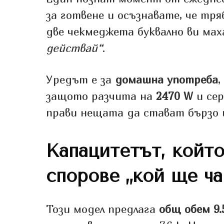
за готвене и осъзнавате, че тря
две чекмеджета буквално ви мах
действай“
.
Уредът е за
домашна употреба
,
защото разчита на
2470 W
и сер
прави нещата да стават бързо 
Капацитетът, койт
спорове „кой ще ча
Този модел предлага
общ обем 9.