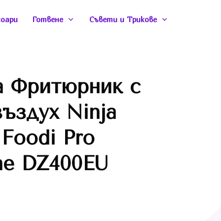
соари
Готвене
Съвети и Трикове
а Фритюрник с
ъздух Ninja
 Foodi Pro
ne DZ400EU