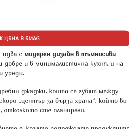
Ж ЦЕНА В EMAG
U идва с
модерен дизайн в тъмносиви
и добре и в минималистична кухня, и на
и уреди.
дребни джаджи, които се губят между
коро „център за бърза храна“, който ви
, отколкото сте планирали.
вието е, когато подреждате продуктит