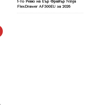
1-то Ревю на Еър Фрайър Ninja
FlexDrawer AF500EU за 2026
е