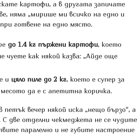
скате картофи, а в другата запичате
ве, няма „мирише ми всичко на едно и
 при готвене на едно място.
ре
до 1.4 кг пържени картофи
, което
не чуете как някой казва: „Айде още
зе и
цяло пиле до 2 кг
, което е супер за
 месото да е с апетитна коричка.
 петък вечер някой иска „нещо бързо“, а
и. С две отделни чекмеджета не се чудите
твите паралелно и не губите настроение 