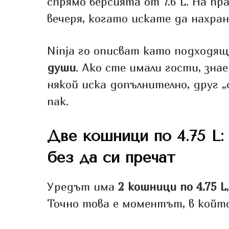
спрямо версията от 7.6 L. На п
вечеря, когато искате да нахра
Ninja го описват като подходящ
души
. Ако сте имали гости, зна
някой иска допълнително, друг „
пак.
Две кошници по 4.75 L:
без да си пречат
Уредът има
2 кошници по 4.75 L
Точно това е моментът, в който