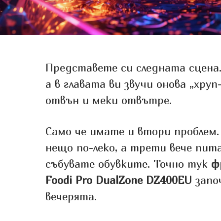
Представете си следната сцена.
а в главата ви звучи онова „хру
отвън и меки отвътре.
Само че имате и втори проблем. 
нещо по-леко, а трети вече пита
събувате обувките. Точно тук
ф
Foodi Pro DualZone DZ400EU
започ
вечерята.