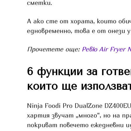
сметки.
А ако сте от хората, които об
едновременно, това е от онези 
Прочетете още:
Ревю Air Fryer 
6 функции за готве
които ще използва
Ninja Foodi Pro DualZone DZ400E
хартия звучат „много“, но на п
покриват повечето ежедневни ид