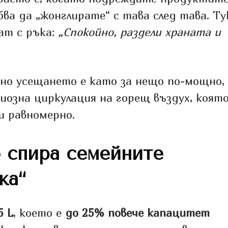
бва да „жонглирате“ с тава след тава. Ту
ат с ръка:
„Спокойно, раздели храната и
 но усещането е като за нещо по-мощно,
иозна циркулация на горещ въздух, коят
и равномерно.
о спира семейните
ка“
5 L
, което е
до 25% повече капацитет