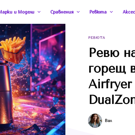
Марки и Модели
Сравнения
Ревюта
Аксе
РЕВЮТА
Ревю н
горещ в
Airfryer
DualZo
Вал