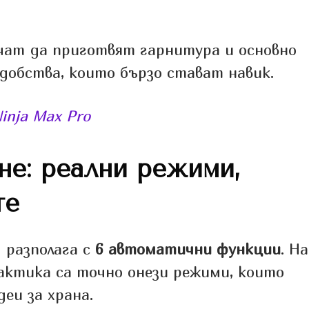
ичат да приготвят гарнитура и основно
удобства, които бързо стават навик.
Ninja Max Pro
не: реални режими,
те
U разполага с
6 автоматични функции
. На
рактика са точно онези режими, които
еи за храна.