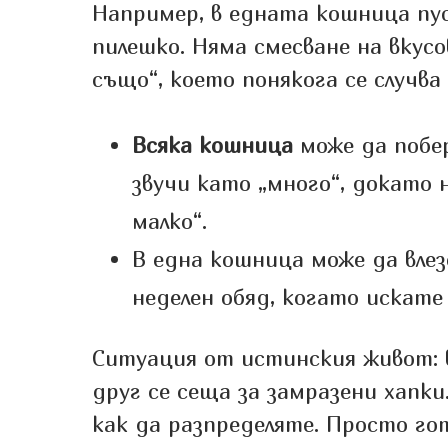
Например, в едната кошница пу
пилешко. Няма смесване на вкусо
също“, което понякога се случва
Всяка кошница
може да побе
звучи като „много“, докато 
малко“.
В една кошница може да вле
неделен обяд, когато искате
Ситуация от истинския живот: в
друг се сеща за замразени хапк
как да разпределяте. Просто го