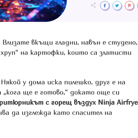
 Влизате вкъщи гладни, навън е студено,
п-хруп“ на картофки, които са златисти
Някой у дома иска пилешко, друг е на
 „кога ще е готово,“ докато още си
ритюрникът с горещ въздух Ninja Airfrye
ва да изглежда като спасител на