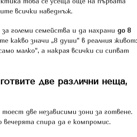
рактика това се усеща още на първата
ните всички наведнъж.
 за големи семейства и да нахрани
до 8
ете какво значи „8 души“ в реалния живот
само малко“, а накрая всички си сипват
 готвите две различни неща,
, тоест две независими зони за готвене.
 вечерята спира да е компромис.