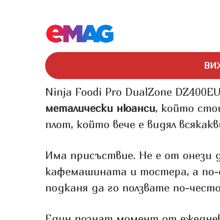
ВИ
Ninja Foodi Pro DualZone DZ400E
металически нюанси
, който сто
плот, който вече е видял всякакв
Има присъствие. Не е от онези 
кафемашината и тостера, а по-с
подканя да го ползвате по-често
Един познат момент от ежедне