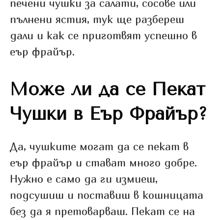
печени чушки за салати, сосове или
пълнени ястия, тук ще разбереш
дали и как се приготвят успешно в
еър фрайър.
Може ли да се Пекат
Чушки в Еър Фрайър?
Да, чушките могат да се пекат в
еър фрайър и стават много добре.
Нужно е само да ги измиеш,
подсушиш и поставиш в кошницата
без да я претоварваш. Пекат се на