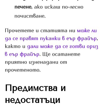
печене
, ако искаш по-лесно
почистване.
Прочетете и статията ни
може ли
да се правят пуканки в еър фрайър
,
както и
дали може да се готви ориз
в еър фрайър
. Ще осатанете
приятно изненадани от
прочетеното.
Предимства и
недостатъци