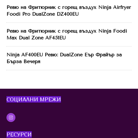
Ревю на Фритюрник с горещ въздух Ninja Airfryer
Foodi Pro DualZone DZ400EU
Ревю на Фритюрник с горещ въздух Ninja Foodi
Max Dual Zone AF451EU
Ninja AF400EU Ревю: DualZone Еър Фрайър за
Бърза Вечеря
СОЦИАЛНИ МР
ЕЖИ
РЕСУРСИ