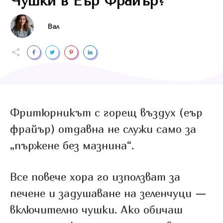
Чушки в Еър Фрайър?
Вал
Фритюрникът с горещ въздух (еър
фрайър) отдавна не служи само за
„пържене без мазнина“.
Все повече хора го използват за
печене и задушаване на зеленчуци —
включително чушки. Ако обичаш