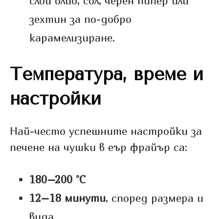
слой олио, сол, черен пипер или
зехтин за по-добро
карамелизиране.
Температура, време и
настройки
Най-често успешните настройки за
печене на чушки в еър фрайър са:
180–200 °C
12–18 минути
, според размера и
вида